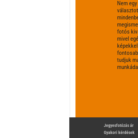
Nem egy
választot
mindenbe
megismer
fotós ki
mivel eg
képekkel
fontosabb
tudjuk m
munkádat
Jegyesfotózás ár
Gyakori kérdések