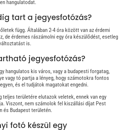
len hangulatodat.
ig tart a jegyesfotózás?
őletek függ. Általában 2-4 óra között van az érdemi
sz, de érdemes rászámolni egy óra készülődést, esetleg
változtatást is.
artható jegyesfotózás?
y hangulatos kis város, vagy a budapesti forgatag,
ye vagy tó partja a lényeg, hogy számotokra fontos
legyen,
és el tudjátok magatokat engedni.
 teljes területére elutazok veletek, ennek van egy
ja. Viszont, nem számolok fel kiszállási díjat Pest
 és Budapest területén.
i fotó készül egy