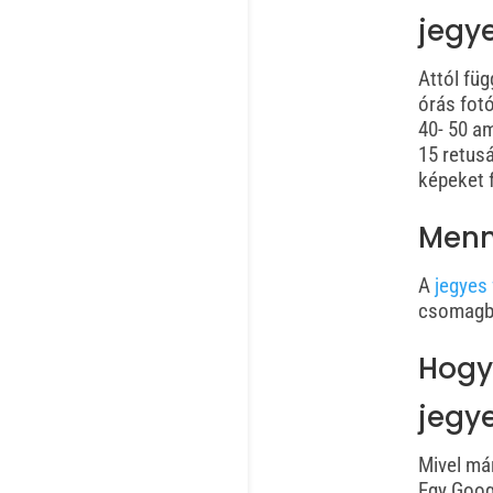
jegy
Attól füg
órás fotó
40- 50 a
15 retusá
képeket f
Menn
A
jegyes
csomagba
Hogy
jegy
Mivel már
Egy Googl