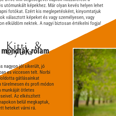
 és utómunkált képekhez. Már olyan kevés helyen lehet
apni fotókat. Ezért kis meglepetésként, kinyomtatjuk
atok választott képeket és vagy személyesen, vagy
on elküldöm nektek. A nagyi biztosan értékelni fogja!
Kitti &
Gyula
 mondták rólam
s nagyon jól sikerült, jó
an es viccesen telt. Norbi
loldotta gátlásainkat
 türelmesen és profi módon
a munkáját ötletes
seivel. Az elkészített
napokon belül megkaptuk,
tt heteket várni rá.