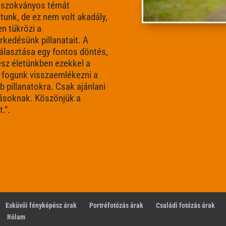
 szokványos témát
tunk, de ez nem volt akadály,
n tükrözi a
kedésünk pillanatait. A
választása egy fontos döntés,
ész életünkben ezekkel a
 fogunk visszaemlékezni a
 pillanatokra. Csak ajánlani
ásoknak. Köszönjük a
.”
.
Esküvői fényképész árak
Portréfotózás árak
Családi fotózás árak
Rólam