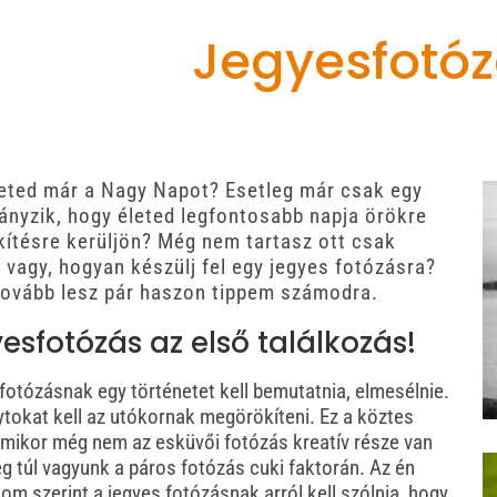
Jegyesfotó
eted már a Nagy Napot?
Esetleg már csak egy
iányzik, hogy életed legfontosabb napja örökre
ítésre kerüljön? Még nem tartasz ott csak
 vagy, hogyan készülj fel egy jegyes fotózásra?
tovább lesz pár haszon tippem számodra.
sfotózás az első találkozás!
fotózásnak egy történetet kell bemutatnia, elmesélnie.
ytokat kell az utókornak megörökíteni. Ez a köztes
 amikor még nem az esküvői fotózás kreatív része van
g túl vagyunk a páros fotózás cuki faktorán.
Az én
m szerint a jegyes fotózásnak arról kell szólnia, hogy