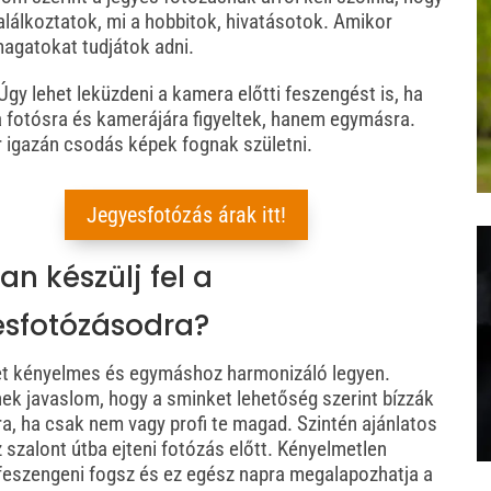
lálkoztatok, mi a hobbitok, hivatásotok.
Amikor
magatokat tudjátok adni.
Úgy lehet leküzdeni a kamera előtti feszengést is, ha
 fotósra és kamerájára figyeltek, hanem egymásra.
 igazán csodás képek fognak születni.
Jegyesfotózás árak itt!
n készülj fel a
esfotózásodra?
et kényelmes és egymáshoz harmonizáló legyen.
ek javaslom, hogy a sminket lehetőség szerint bízzák
ra, ha csak nem vagy profi te magad. Szintén ajánlatos
 szalont útba ejteni fotózás előtt. Kényelmetlen
feszengeni fogsz és ez egész napra megalapozhatja a