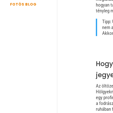
FOTÓS BLOG
hogyan ta
tényleg 
Tipp:
nem a
Akkor
Hogya
jegy
Az öltöz
Hölgyekn
egy profi
a fodrász
ruhában 