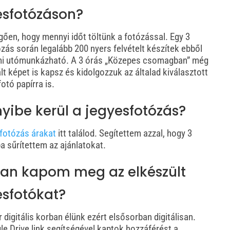
esfotózáson?
gően, hogy mennyi időt töltünk a fotózással. Egy 3
zás során legalább 200 nyers felvételt készítek ebből
mi utómunkázható. A 3 órás „Közepes csomagban” még
lt képet is kapsz és kidolgozzuk az általad kiválasztott
otó papírra is.
yibe kerül a jegyesfotózás?
 fotózás árakat
itt találod. Segítettem azzal, hogy 3
 sűrítettem az ajánlatokat.
an kapom meg az elkészült
esfotókat?
 digitális korban élünk ezért elsősorban digitálisan.
e Drive link segítségével kaptok hozzáférést a