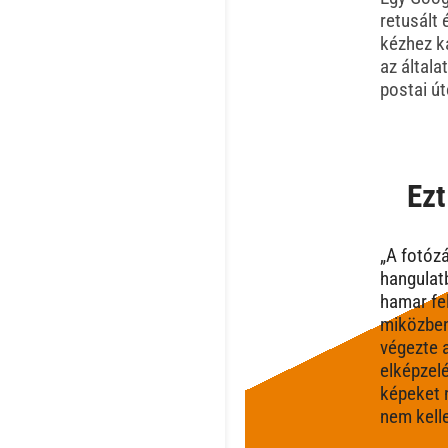
retusált
kézhez k
az által
postai út
Ezt
„A fotózá
hangulatb
hamar fe
miközben
végezte 
elképzelé
képeket 
nem kelle