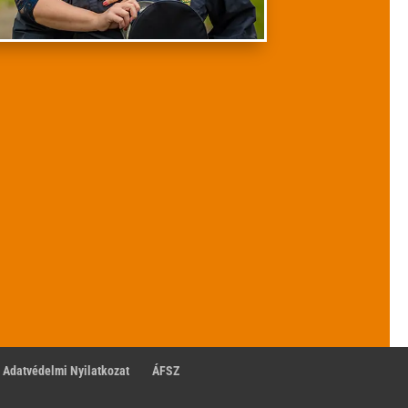
Adatvédelmi Nyilatkozat
ÁFSZ