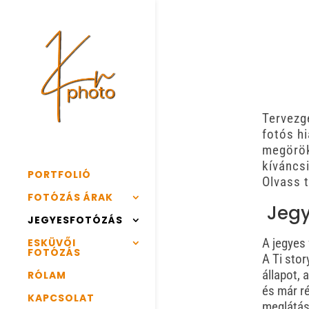
Tervezg
fotós h
megörök
kíváncsi
PORTFOLIÓ
Olvass 
FOTÓZÁS ÁRAK
Jegye
JEGYESFOTÓZÁS
A jegyes 
ESKÜVŐI
FOTÓZÁS
A Ti stor
állapot,
RÓLAM
és már ré
KAPCSOLAT
meglátáso