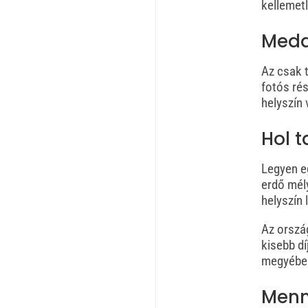
kellemet
Medd
Az csak t
fotós ré
helyszín 
Hol t
Legyen eg
erdő mél
helyszín 
Az ország
kisebb dí
megyében
Menny