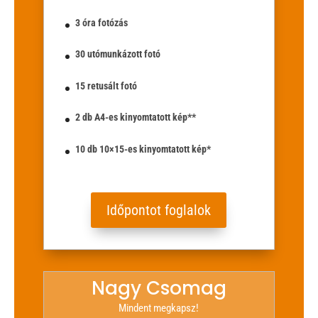
3 óra fotózás
30 utómunkázott fotó
15 retusált fotó
2 db A4-es kinyomtatott kép**
10 db 10×15-es kinyomtatott kép*
Időpontot foglalok
Nagy Csomag
Mindent megkapsz!