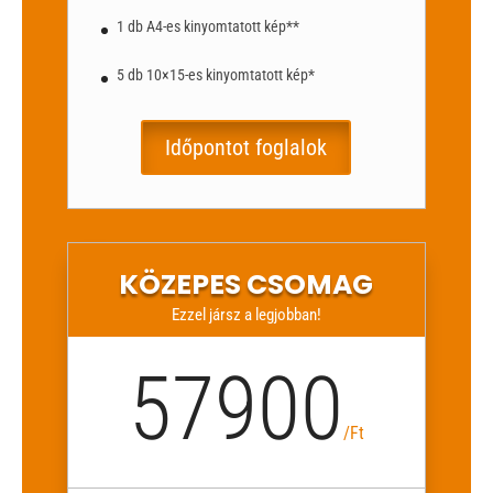
1 db A4-es kinyomtatott kép**
5 db 10×15-es kinyomtatott kép*
Időpontot foglalok
KÖZEPES CSOMAG
Ezzel jársz a legjobban!
57900
/
Ft