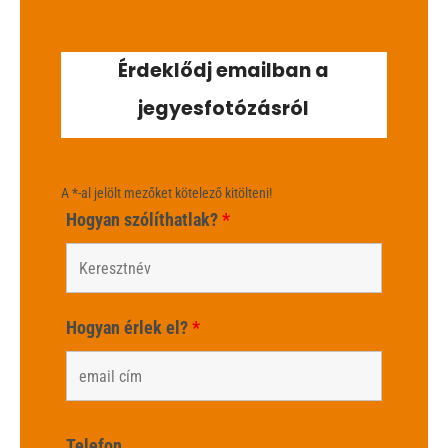
Érdeklődj emailban a
jegyesfotózásról
A *-al jelölt mezőket kötelező kitölteni!
Hogyan szólíthatlak?
*
Hogyan érlek el?
*
Telefon