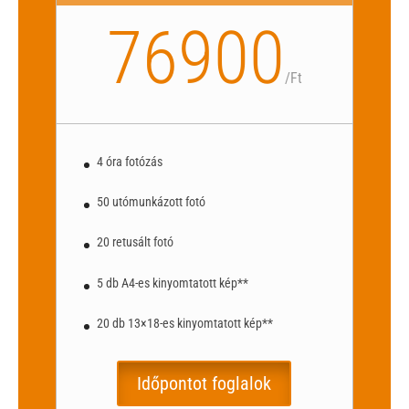
76900
/
Ft
4 óra fotózás
50 utómunkázott fotó
20 retusált fotó
5 db A4-es kinyomtatott kép**
20 db 13×18-es kinyomtatott kép**
Időpontot foglalok