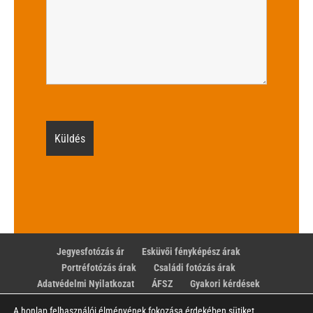
Jegyesfotózás ár
Esküvői fényképész árak
Portréfotózás árak
Családi fotózás árak
Adatvédelmi Nyilatkozat
ÁFSZ
Gyakori kérdések
Rólam
A honlap felhasználói élményének fokozása érdekében sütiket