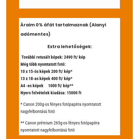
Áraim 0% áfát tartalmaznak (Alanyi
adómentes)
Extra lehetőségek:
További retusált képek: 2490 ft/ kép
Még több nyomtatott fotó:
10 x 15-ös képek 200 ft/ kép*
13 x 18-as képek 400 ft/ kép*
A4 -es képek 1000 ft/ kép**
Nyers felvételek kiadása: 15000 ft
* Canon 200g-os fényes fotópapírra nyomtatott
nagyfelbontású fotó
** Canon prémium 265g-os fényes fotópapírra
nyomtatott nagyfelbontású fotó