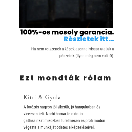
100%-os mosoly garancia.
Részletek itt…
Ha nem tetszenek a képek azonnal vissza utaljuk a
pénzetek.(Ilyen még nem volt :D)
Ezt mondták rólam
Kitti & Gyula
A fotózás nagyon jól sikerült, jó hangulatban és
viccesen telt. Norbi hamar feloldotta
gátlásainkat miközben türelmesen és profi módon
végezte a munkáját ötletes elképzeléseivel.