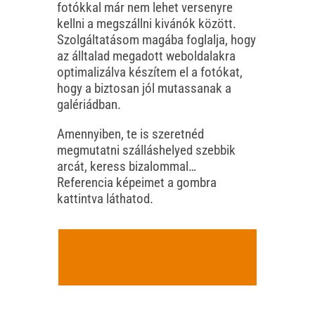
fotókkal már nem lehet versenyre
kellni a megszállni kivánók között.
Szolgáltatásom magába foglalja, hogy
az álltalad megadott weboldalakra
optimalizálva készítem el a fotókat,
hogy a biztosan jól mutassanak a
galériádban.
Amennyiben, te is szeretnéd
megmutatni szálláshelyed szebbik
arcát, keress bizalommal…
Referencia képeimet a gombra
kattintva láthatod.
Cegléd szálloda
fotózás