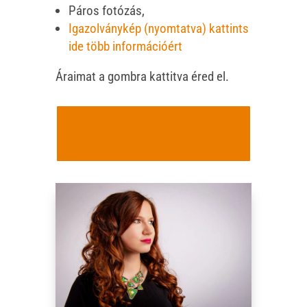
Páros fotózás,
Igazolványkép (nyomtatva) kattints
ide több információért
Áraimat a gombra kattitva éred el.
Cegléd fotózás
magánszemélyeknek