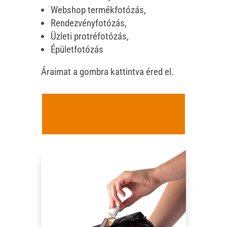
Webshop termékfotózás,
Rendezvényfotózás,
Üzleti protréfotózás,
Épületfotózás
Áraimat a gombra kattintva éred el.
Cegléd fotózás
cégeknek