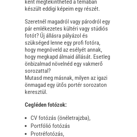
ként megtekintheted a témában
készült eddigi képeim egy részét.
Szeretnél magadról vagy párodról egy
pár emlékezetes kültéri vagy stúdiós
fotót? Új állásra pályázol és
szükséged lenne egy profi fotóra,
hogy megnöveld az esélyét annak,
hogy megkapd álmaid állását. Esetleg
önbizalmad növelnéd egy vakmerő
sorozattal?
Mutasd meg másnak, milyen az igazi
önmagad egy ütős portér sorozaton
keresztül.
Cegléden fotózok:
CV fotózás (önéletrajzba),
Portfólió fotózás
Protréfotózás,