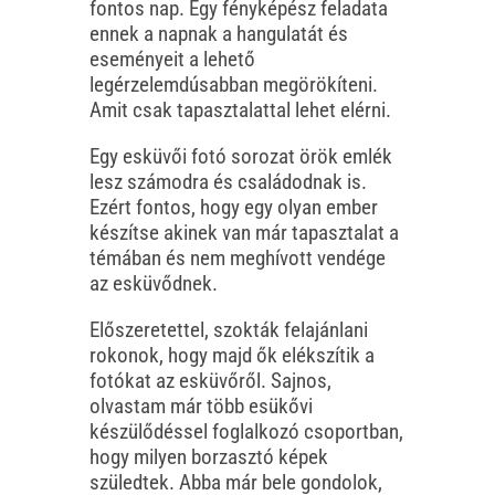
fontos nap. Egy fényképész feladata
ennek a napnak a hangulatát és
eseményeit a lehető
legérzelemdúsabban megörökíteni.
Amit csak tapasztalattal lehet elérni.
Egy esküvői fotó sorozat örök emlék
lesz számodra és családodnak is.
Ezért fontos, hogy egy olyan ember
készítse akinek van már tapasztalat a
témában és nem meghívott vendége
az esküvődnek.
Előszeretettel, szokták felajánlani
rokonok, hogy majd ők elékszítik a
fotókat az esküvőről. Sajnos,
olvastam már több esükővi
készülődéssel foglalkozó csoportban,
hogy milyen borzasztó képek
szüledtek. Abba már bele gondolok,