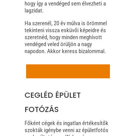
hogy így a vendéged sem élvezheti a
lagzidat.
Ha szerenél, 20 év múlva is örömmel
tekinteni vissza esküvői képeidre és
szeretnéd, hogy minden meghívott
vendéged veled örüljön a nagy
napodon. Akkor keress bizalommal.
Cegléd esküvői fotózás
CEGLÉD ÉPÜLET
FOTÓZÁS
Főként cégek és ingatlan értékesítők
szokták igénybe venni az épületfotós