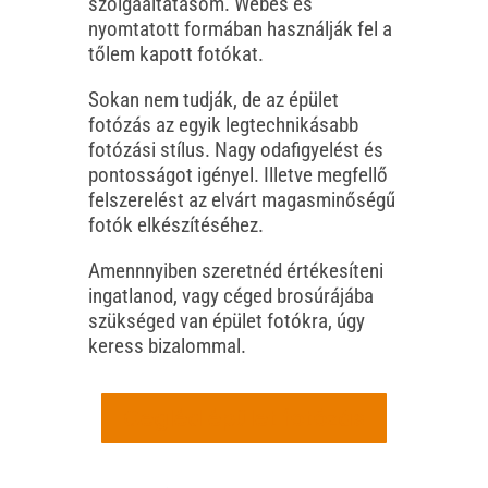
szolgaáltatásom. Webes és
nyomtatott formában használják fel a
tőlem kapott fotókat.
Sokan nem tudják, de az épület
fotózás az egyik legtechnikásabb
fotózási stílus. Nagy odafigyelést és
pontosságot igényel. Illetve megfellő
felszerelést az elvárt magasminőségű
fotók elkészítéséhez.
Amennnyiben szeretnéd értékesíteni
ingatlanod, vagy céged brosúrájába
szükséged van épület fotókra, úgy
keress bizalommal.
Cegléd épület fotózás