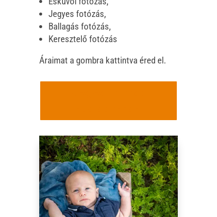
Esküvői fotózás,
Jegyes fotózás,
Ballagás fotózás,
Keresztelő fotózás
Áraimat a gombra kattintva éred el.
Cegléd fotózás
családoknak