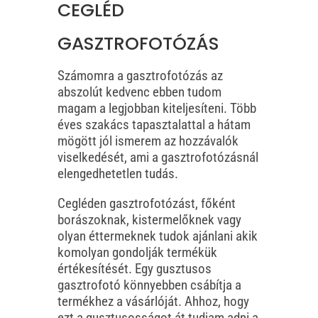
CEGLÉD
GASZTROFOTÓZÁS
Számomra a gasztrofotózás az
abszolút kedvenc ebben tudom
magam a legjobban kiteljesíteni. Több
éves szakács tapasztalattal a hátam
mögött jól ismerem az hozzávalók
viselkedését, ami a gasztrofotózásnál
elengedhetetlen tudás.
Cegléden gasztrofotózást, főként
borászoknak, kistermelőknek vagy
olyan éttermeknek tudok ajánlani akik
komolyan gondolják termékük
értékesítését. Egy gusztusos
gasztrofotó könnyebben csábítja a
termékhez a vásárlóját. Ahhoz, hogy
ezt a gusztusosságot át tudjam adni a